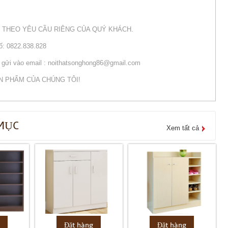
 THEO YÊU CẦU RIÊNG CỦA QUÝ KHÁCH.
số: 0822.838.828
òng gửi vào email : noithatsonghong86@gmail.com
N PHẨM CỦA CHÚNG TÔI!
MỤC
Xem tất cả
g
Đặt hàng
Đặt hàng