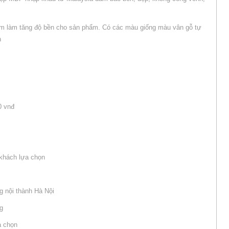
m làm tăng độ bền cho sản phẩm. Có các màu giống màu vân gỗ tự
n
0 vnđ
khách lựa chọn
g nội thành Hà Nội
ng
a chọn