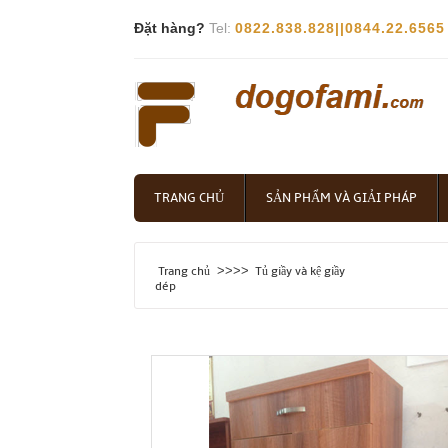
Đặt hàng?
Tel:
0822.838.828||0844.22.6565
TRANG CHỦ
SẢN PHẨM VÀ GIẢI PHÁP
>>>>
Trang chủ
Tủ giầy và kệ giầy
dép