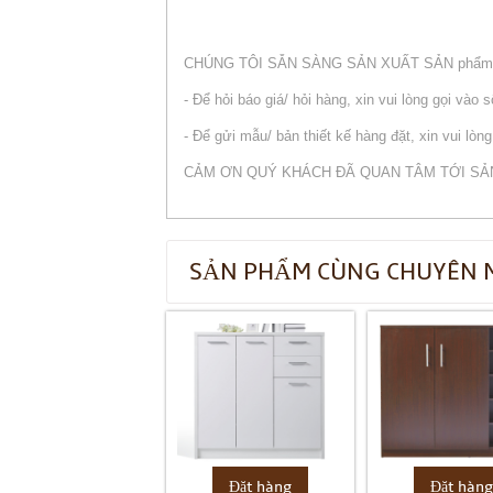
CHÚNG TÔI SẴN SÀNG SẢN XUẤT SẢN phẩm
- Để hỏi báo giá/ hỏi hàng, xin vui lòng gọi vào 
- Để gửi mẫu/ bản thiết kế hàng đặt, xin vui l
CẢM ƠN QUÝ KHÁCH ĐÃ QUAN TÂM TỚI SẢ
SẢN PHẨM CÙNG CHUYÊN 
Đặt hàng
Đặt hàn