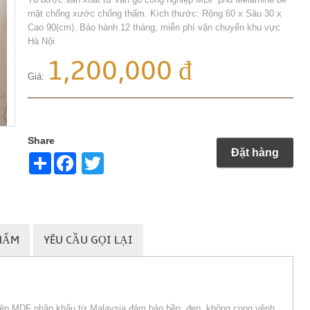
mặt chống xước chống thấm. Kích thước: Rộng 60 x Sâu 30 x
Cao 90(cm). Bảo hành 12 tháng, miễn phí vận chuyển khu vực
Hà Nội
1,200,000 đ
Giá:
Share
Đặt hàng
Share
Twitter
HẨM
YÊU CẦU GỌI LẠI
hiệp MDF nhập khẩu từ Malaysia đảm bảo bền, đẹp, không cong vênh,