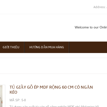
Address: 
Welcome to our Onli
GIỚI THIỆU
HƯỚNG DẪN MUA HÀNG
TỦ GIẦY GỖ ÉP MDF RỘNG 60 CM CÓ NGĂN
KÉO
MÃ SP: 5-8
Tủ được sản xuất từ ván gỗ công nghiệp MDF phủ Melamine bề