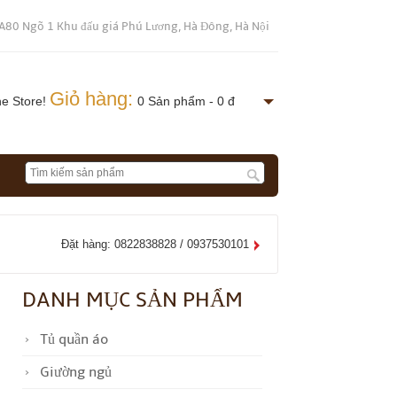
A80 Ngõ 1 Khu đấu giá Phú Lương, Hà Đông, Hà Nội
Giỏ hàng:
ne Store!
0 Sản phẩm - 0 đ
Đặt hàng: 0822838828 / 0937530101
DANH MỤC SẢN PHẨM
Tủ quần áo
Giường ngủ