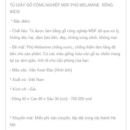
TỦ GIẦY GỖ CÔNG NGHIỆP MDF PHỦ MELAMINE RỘNG
60CM
* Đặc điểm:
- Chất liệu: Tủ được làm bằng gỗ công nghiệp MDF đã qua xử lý,
không độc hại, đảm bảo bền, đẹp, không cong vênh, không mọt
- Bề mặt: Phủ Melamine chống xước, chống thấm làm tăng độ
bền cho sản phẩm. Có các màu giống màu vân gỗ tự nhiên mang
lại sự đơn giản, tinh tế cho căn phòng của bạn
- Mầu sắc: Vân Xoan Đào (Hình ảnh)
* Xuất xứ: Việt Nam
* Kích cỡ - Giá:
- Rộng 60 x Cao 90 x Sâu 30 (cm) - 700.000 vnđ
* Khuyến mãi: Miễn phí vận chuyển, lắp đặt trong nội thành Hà
Nội