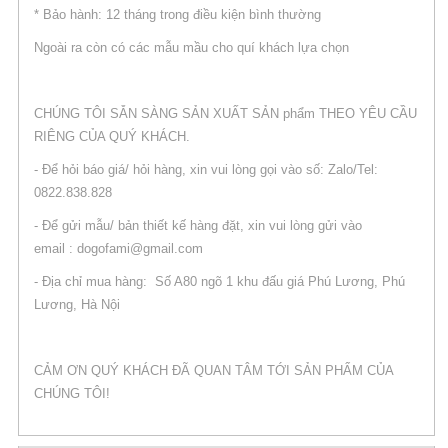
* Bảo hành: 12 tháng trong điều kiện bình thường
Ngoài ra còn có các mẫu mầu cho quí khách lựa chọn
CHÚNG TÔI SẴN SÀNG SẢN XUẤT SẢN phẩm THEO YÊU CẦU
RIÊNG CỦA QUÝ KHÁCH.
- Để hỏi báo giá/ hỏi hàng, xin vui lòng gọi vào số: Zalo/Tel:
0822.838.828
- Để gửi mẫu/ bản thiết kế hàng đặt, xin vui lòng gửi vào
email : dogofami@gmail.com
- Địa chỉ mua hàng: Số A80 ngõ 1 khu đấu giá Phú Lương, Phú
Lương, Hà Nội
CẢM ƠN QUÝ KHÁCH ĐÃ QUAN TÂM TỚI SẢN PHẨM CỦA
CHÚNG TÔI!