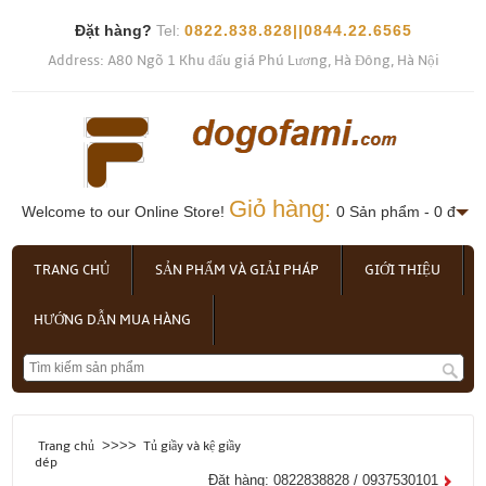
Đặt hàng?
Tel:
0822.838.828||0844.22.6565
Address: A80 Ngõ 1 Khu đấu giá Phú Lương, Hà Đông, Hà Nội
Giỏ hàng:
Welcome to our Online Store!
0 Sản phẩm - 0 đ
TRANG CHỦ
SẢN PHẨM VÀ GIẢI PHÁP
GIỚI THIỆU
HƯỚNG DẪN MUA HÀNG
>>>>
Trang chủ
Tủ giầy và kệ giầy
dép
Đặt hàng: 0822838828 / 0937530101