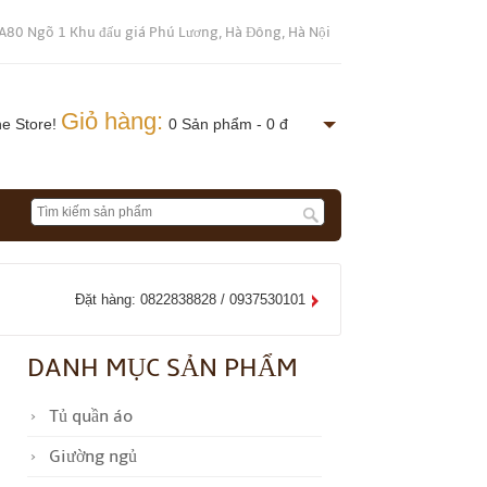
A80 Ngõ 1 Khu đấu giá Phú Lương, Hà Đông, Hà Nội
Giỏ hàng:
ne Store!
0 Sản phẩm - 0 đ
Đặt hàng: 0822838828 / 0937530101
DANH MỤC SẢN PHẨM
Tủ quần áo
Giường ngủ