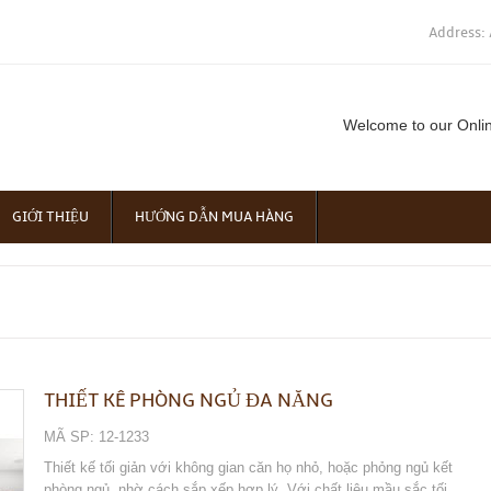
Address: 
Welcome to our Onli
GIỚI THIỆU
HƯỚNG DẪN MUA HÀNG
THIẾT KÊ PHÒNG NGỦ ĐA NĂNG
MÃ SP: 12-1233
Thiết kế tối giản với không gian căn họ nhỏ, hoặc phỏng ngủ kết
phòng ngủ, nhờ cách sắp xếp hợp lý. Với chất liệu mầu sắc tối