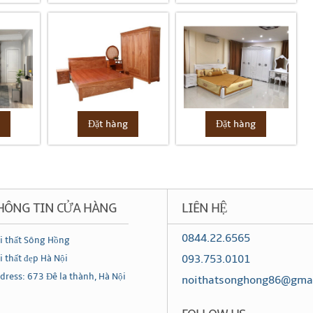
g
Đặt hàng
Đặt hàng
HÔNG TIN CỬA HÀNG
LIÊN HỆ
0844.22.6565
i thất Sông Hồng
093.753.0101
i thất đẹp Hà Nội
dress: 673 Đê la thành, Hà Nội
noithatsonghong86@gma