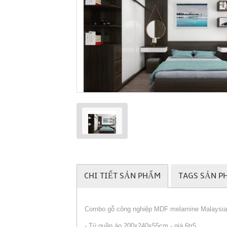
CHI TIẾT SẢN PHẨM
TAGS SẢN P
Combo gỗ công nghiệp MDF melamine Malaysia
- Tủ quần áo 200x240x55cm - giá 6tr5