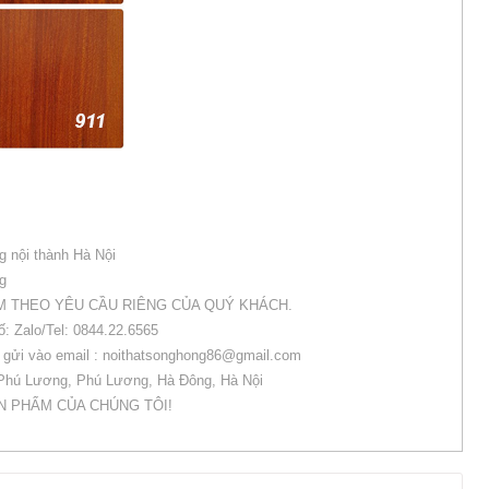
g nội thành Hà Nội
ng
M THEO YÊU CẦU RIÊNG CỦA QUÝ KHÁCH.
số: Zalo/Tel: 0844.22.6565
òng gửi vào email : noithatsonghong86@gmail.com
 Phú Lương, Phú Lương, Hà Đông, Hà Nội
N PHẨM CỦA CHÚNG TÔI!