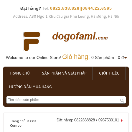
Đặt hàng?
Tel:
0822.838.828||0844.22.6565
Address: A80 Ngõ 1 Khu đấu giá Phú Lương, Hà Đông, Hà Nội
Giỏ hàng:
Welcome to our Online Store!
0 Sản phẩm - 0 đ
TRANG CHỦ
SẢN PHẨM VÀ GIẢI PHÁP
GIỚI THIỆU
HƯỚNG DẪN MUA HÀNG
Đặt hàng: 0822838828 / 0937530101
>>>>
Trang chủ
Combo