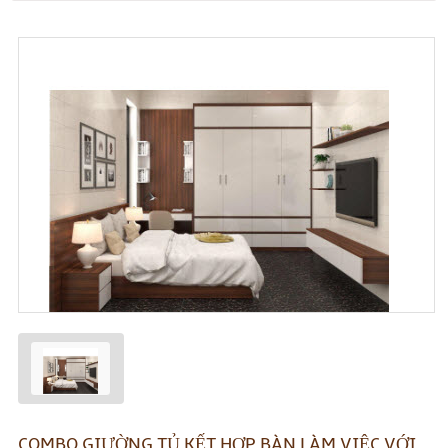
COMBO GIƯỜNG TỦ KẾT HỢP BÀN LÀM VIỆC VỚI