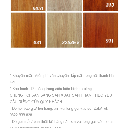
* Khuyến mãi: Miễn phí vận chuyển, lắp đặt trong nội thành Hà
Nội
* Bảo hành: 12 tháng trong điều kiện bình thường
CHÚNG TÔI SẴN SÀNG SẢN XUẤT SẢN PHẨM THEO YÊU
CẦU RIÊNG CỦA QUÝ KHÁCH.
- Để hỏi báo giá/ hỏi hàng, xin vui lòng gọi vào số: Zalo/Tel:
0822.838.828
- Để gửi mẫu/ bản thiết kế hàng đặt, xin vui lòng gửi vào email :