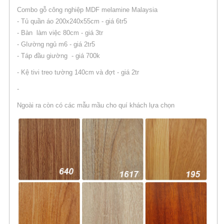
Combo gỗ công nghiệp MDF melamine Malaysia
- Tủ quần áo 200x240x55cm - giá 6tr5
- Bàn làm việc 80cm - giá 3tr
- GIường ngủ m6 - giá 2tr5
- Táp đầu giường - giá 700k
- Kệ tivi treo tường 140cm và đợt - giá 2tr
-
Ngoài ra còn có các mẫu mầu cho quí khách lựa chọn