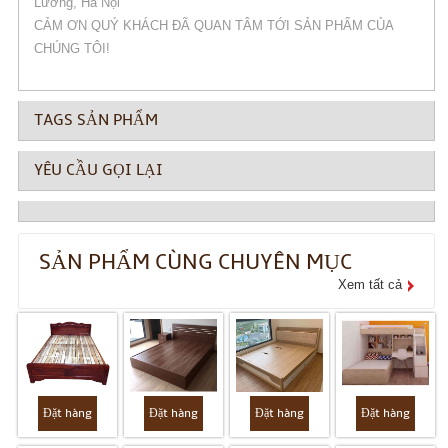
Lương, Hà Nội
CẢM ƠN QUÝ KHÁCH ĐÃ QUAN TÂM TỚI SẢN PHẨM CỦA
CHÚNG TÔI!
TAGS SẢN PHẨM
YÊU CẦU GỌI LẠI
SẢN PHẨM CÙNG CHUYÊN MỤC
Xem tất cả
Đặt hàng
Đặt hàng
Đặt hàng
Đặt hàng