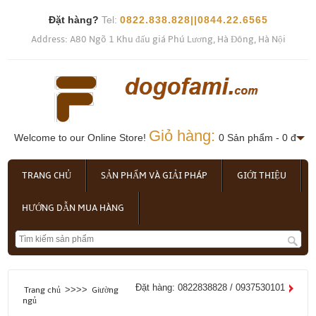
Đặt hàng?
Tel:
0822.838.828||0844.22.6565
Address: A80 Ngõ 1 Khu đấu giá Phú Lương, Hà Đông, Hà Nội
Giỏ hàng:
Welcome to our Online Store!
0 Sản phẩm - 0 đ
TRANG CHỦ
SẢN PHẨM VÀ GIẢI PHÁP
GIỚI THIỆU
HƯỚNG DẪN MUA HÀNG
Đặt hàng: 0822838828 / 0937530101
>>>>
Trang chủ
Giường
ngủ