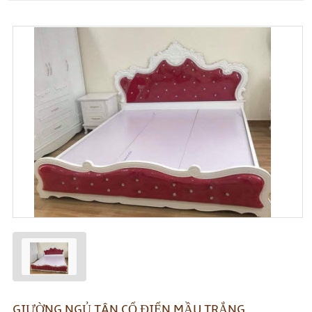
GIƯỜNG NGỦ TÂN CỔ ĐIỂN MẦU TRẮNG