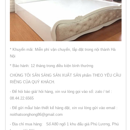
* Khuyến mãi: Miễn phí vận chuyển, lắp đặt trong nội thành Hà
Nội
* Bảo hành: 12 tháng trong điều kiện bình thường
CHÚNG TÔI SẴN SÀNG SẢN XUẤT SẢN phẩm THEO YÊU CẦU
RIÊNG CỦA QUÝ KHÁCH.
- Để hỏi báo giá/ hỏi hàng, xin vui lòng gọi vào số: zalo / tel :
08.44.22.6565
- Để gửi mẫu/ bản thiết kế hàng đặt, xin vui lòng gửi vào email :
noithatsonghong86@gmail.com
- Địa chỉ mua hàng: Số A80 ngõ 1 khu đấu giá Phú Lương, Phú