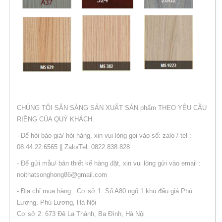
CHÚNG TÔI SẴN SÀNG SẢN XUẤT SẢN phẩm THEO YÊU CẦU
RIÊNG CỦA QUÝ KHÁCH.
- Để hỏi báo giá/ hỏi hàng, xin vui lòng gọi vào số: zalo / tel :
08.44.22.6565 || Zalo/Tel: 0822.838.828
- Để gửi mẫu/ bản thiết kế hàng đặt, xin vui lòng gửi vào email :
noithatsonghong86@gmail.com
- Địa chỉ mua hàng: Cơ sở 1: Số A80 ngõ 1 khu đấu giá Phú
Lương, Phú Lương, Hà Nội
Cơ sở 2: 673 Đê La Thành, Ba Đình, Hà Nội