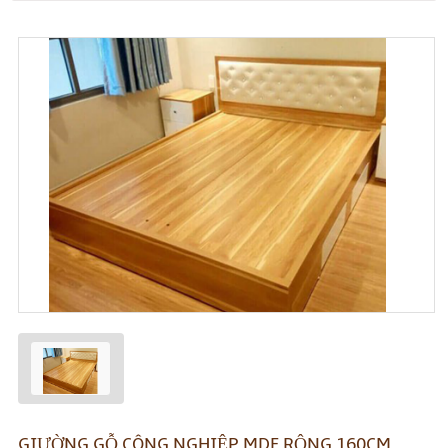
GIƯỜNG GỖ CÔNG NGHIỆP MDF RỘNG 160CM