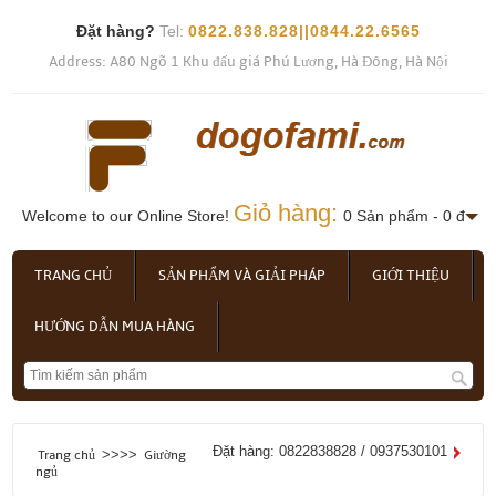
Đặt hàng?
Tel:
0822.838.828||0844.22.6565
Address: A80 Ngõ 1 Khu đấu giá Phú Lương, Hà Đông, Hà Nội
Giỏ hàng:
Welcome to our Online Store!
0 Sản phẩm - 0 đ
TRANG CHỦ
SẢN PHẨM VÀ GIẢI PHÁP
GIỚI THIỆU
HƯỚNG DẪN MUA HÀNG
Đặt hàng: 0822838828 / 0937530101
>>>>
Trang chủ
Giường
ngủ