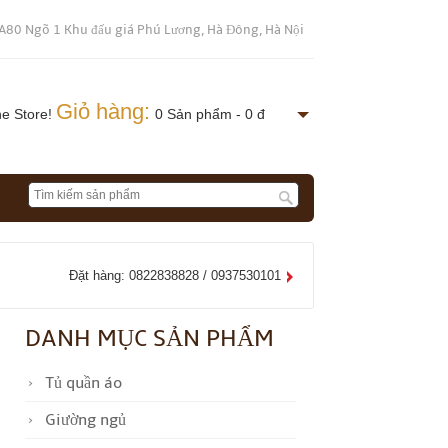
A80 Ngõ 1 Khu đấu giá Phú Lương, Hà Đông, Hà Nội
Giỏ hàng:
ne Store!
0 Sản phẩm - 0 đ
Đặt hàng: 0822838828 / 0937530101
DANH MỤC SẢN PHẨM
Tủ quần áo
Giường ngủ