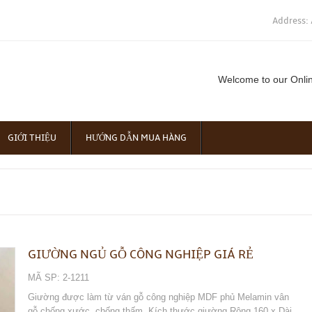
Address: 
Welcome to our Onli
GIỚI THIỆU
HƯỚNG DẪN MUA HÀNG
GIƯỜNG NGỦ GỖ CÔNG NGHIỆP GIÁ RẺ
MÃ SP: 2-1211
Giường được làm từ ván gỗ công nghiệp MDF phủ Melamin vân
gỗ chống xước, chống thấm. Kích thước giường Rộng 160 x Dài