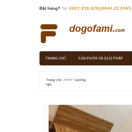
Đặt hàng?
Tel:
0822.838.828||0844.22.6565
TRANG CHỦ
SẢN PHẨM VÀ GIẢI PHÁP
>>>>
Trang chủ
Giường
ngủ