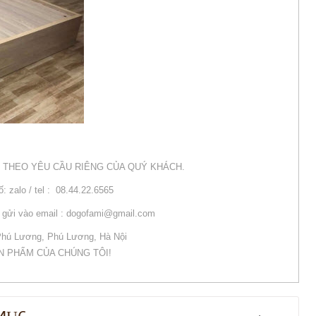
 THEO YÊU CẦU RIÊNG CỦA QUÝ KHÁCH.
ố: zalo / tel : 08.44.22.6565
ng gửi vào email : dogofami@gmail.com
 Phú Lương, Phú Lương, Hà Nội
N PHẨM CỦA CHÚNG TÔI!