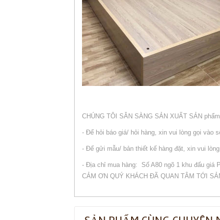
CHÚNG TÔI SẴN SÀNG SẢN XUẤT SẢN phẩm
- Để hỏi báo giá/ hỏi hàng, xin vui lòng gọi vào s
- Để gửi mẫu/ bản thiết kế hàng đặt, xin vui lò
- Địa chỉ mua hàng: Số A80 ngõ 1 khu đấu giá
CẢM ƠN QUÝ KHÁCH ĐÃ QUAN TÂM TỚI SẢ