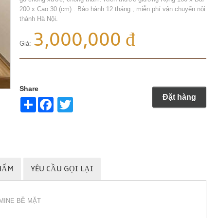
200 x Cao 30 (cm) . Bảo hành 12 tháng , miễn phí vận chuyển nội
thành Hà Nội.
3,000,000 đ
Giá:
Share
Đặt hàng
Share
Twitter
HẨM
YÊU CẦU GỌI LẠI
MINE BỀ MẶT